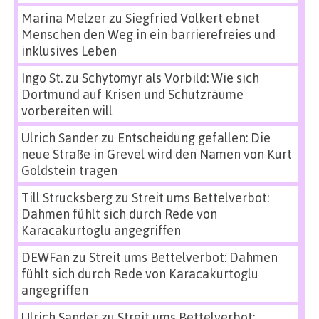
Marina Melzer
zu
Siegfried Volkert ebnet
Menschen den Weg in ein barrierefreies und
inklusives Leben
Ingo St.
zu
Schytomyr als Vorbild: Wie sich
Dortmund auf Krisen und Schutzräume
vorbereiten will
Ulrich Sander
zu
Entscheidung gefallen: Die
neue Straße in Grevel wird den Namen von Kurt
Goldstein tragen
Till Strucksberg
zu
Streit ums Bettelverbot:
Dahmen fühlt sich durch Rede von
Karacakurtoglu angegriffen
DEWFan
zu
Streit ums Bettelverbot: Dahmen
fühlt sich durch Rede von Karacakurtoglu
angegriffen
Ulrich Sander
zu
Streit ums Bettelverbot: