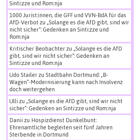
Sinti:zze und Rom:nja
1000 Jurist:innen, die GFF und VVN-BdA für das
AfD-Verbot
zu
„Solange es die AfD gibt, sind wir
nicht sicher“: Gedenken an Sinti:zze und
Rom:nja
Kritischer Beobachter
zu
„Solange es die AfD
gibt, sind wir nicht sicher“: Gedenken an
Sinti:zze und Rom:nja
Udo Stailer
zu
Stadtbahn Dortmund: „B-
Wagen“-Modernisierung kann nach Insolvenz
doch weitergehen
Ulli
zu
„Solange es die AfD gibt, sind wir nicht
sicher“: Gedenken an Sinti:zze und Rom:nja
Danii
zu
Hospizdienst Dunkelbunt:
Ehrenamtliche begleiten seit fünf Jahren
Sterbende in Dortmund