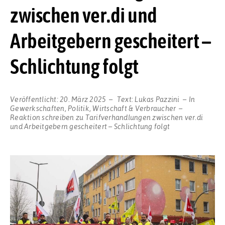
zwischen ver.di und
Arbeitgebern gescheitert –
Schlichtung folgt
Veröffentlicht:
20. März 2025
Text:
Lukas Pazzini
In
Gewerkschaften
,
Politik
,
Wirtschaft & Verbraucher
Reaktion schreiben
zu Tarifverhandlungen zwischen ver.di
und Arbeitgebern gescheitert – Schlichtung folgt