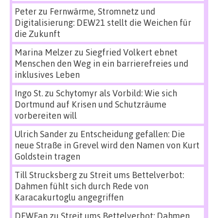
Peter
zu
Fernwärme, Stromnetz und
Digitalisierung: DEW21 stellt die Weichen für
die Zukunft
Marina Melzer
zu
Siegfried Volkert ebnet
Menschen den Weg in ein barrierefreies und
inklusives Leben
Ingo St.
zu
Schytomyr als Vorbild: Wie sich
Dortmund auf Krisen und Schutzräume
vorbereiten will
Ulrich Sander
zu
Entscheidung gefallen: Die
neue Straße in Grevel wird den Namen von Kurt
Goldstein tragen
Till Strucksberg
zu
Streit ums Bettelverbot:
Dahmen fühlt sich durch Rede von
Karacakurtoglu angegriffen
DEWFan
zu
Streit ums Bettelverbot: Dahmen