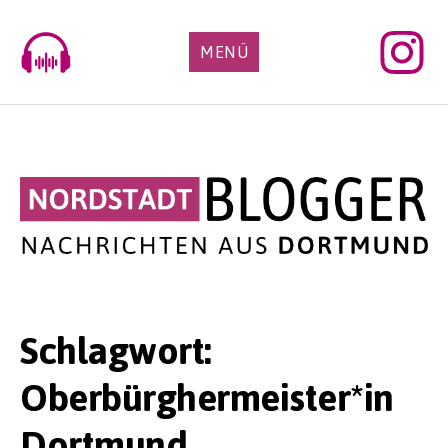
Skip
to
MENÜ
content
Schlagwort:
Oberbürghermeister*in
Dortmund