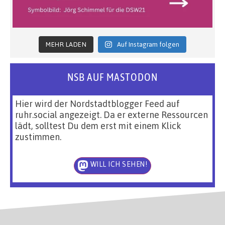
MEHR LADEN
Auf Instagram folgen
NSB AUF MASTODON
Hier wird der Nordstadtblogger Feed auf
ruhr.social angezeigt. Da er externe Ressourcen
lädt, solltest Du dem erst mit einem Klick
zustimmen.
WILL ICH SEHEN!