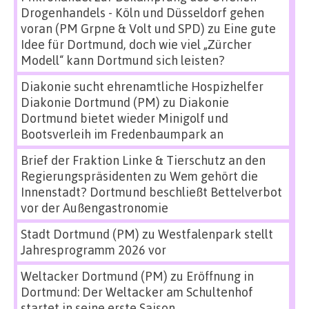
Drogenhandels - Köln und Düsseldorf gehen
voran (PM Grpne & Volt und SPD)
zu
Eine gute
Idee für Dortmund, doch wie viel „Zürcher
Modell“ kann Dortmund sich leisten?
Diakonie sucht ehrenamtliche Hospizhelfer
Diakonie Dortmund (PM)
zu
Diakonie
Dortmund bietet wieder Minigolf und
Bootsverleih im Fredenbaumpark an
Brief der Fraktion Linke & Tierschutz an den
Regierungspräsidenten
zu
Wem gehört die
Innenstadt? Dortmund beschließt Bettelverbot
vor der Außengastronomie
Stadt Dortmund (PM)
zu
Westfalenpark stellt
Jahresprogramm 2026 vor
Weltacker Dortmund (PM)
zu
Eröffnung in
Dortmund: Der Weltacker am Schultenhof
startet in seine erste Saison