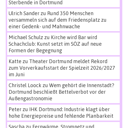
Sterbende in Dortmund
Ulrich Sander
zu
Rund 350 Menschen
versammeln sich auf dem Friedensplatz zu
einer Gedenk- und Mahnwache
Michael Schulz
zu
Kirche wird Bar wird
Schachclub: Kunst setzt im SÖZ auf neue
Formen der Begegnung
Katte
zu
Theater Dortmund meldet Rekord
zum Vorverkaufsstart der Spielzeit 2026/2027
im Juni
Christel Loock
zu
Wem gehört die Innenstadt?
Dortmund beschließt Bettelverbot vor der
Außengastronomie
Peter
zu
IHK Dortmund: Industrie klagt über
hohe Energiepreise und fehlende Planbarkeit
Sascha
zu
Fernwärme, Stromnetz und