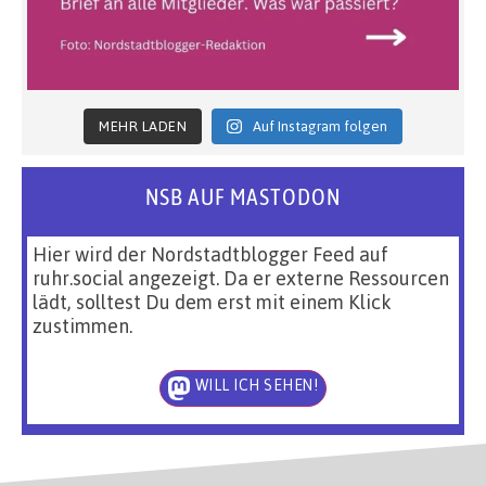
MEHR LADEN
Auf Instagram folgen
NSB AUF MASTODON
Hier wird der Nordstadtblogger Feed auf
ruhr.social angezeigt. Da er externe Ressourcen
lädt, solltest Du dem erst mit einem Klick
zustimmen.
WILL ICH SEHEN!