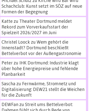
Michael Schulz
zu
Kirche wird Bar wird
Schachclub: Kunst setzt im SÖZ auf neue
Formen der Begegnung
Katte
zu
Theater Dortmund meldet
Rekord zum Vorverkaufsstart der
Spielzeit 2026/2027 im Juni
Christel Loock
zu
Wem gehört die
Innenstadt? Dortmund beschließt
Bettelverbot vor der Außengastronomie
Peter
zu
IHK Dortmund: Industrie klagt
über hohe Energiepreise und fehlende
Planbarkeit
Sascha
zu
Fernwärme, Stromnetz und
Digitalisierung: DEW21 stellt die Weichen
für die Zukunft
DEWFan
zu
Streit ums Bettelverbot:
Dahmen fühlt sich durch Rede von