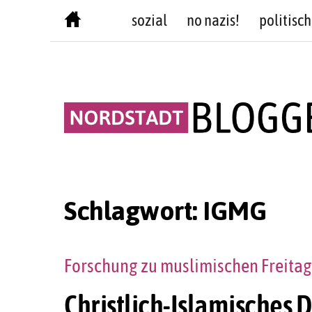
Skip
sozial
no nazis!
politisch
to
content
Schlagwort:
IGMG
Forschung zu muslimischen Freitag
Christlich-Islamisches 