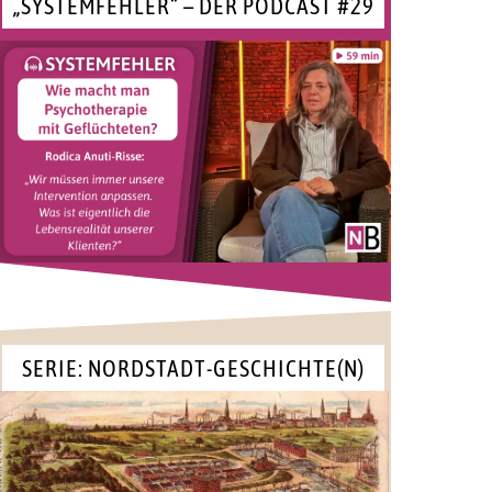
„SYSTEMFEHLER“ – DER PODCAST #29
SERIE: NORDSTADT-GESCHICHTE(N)