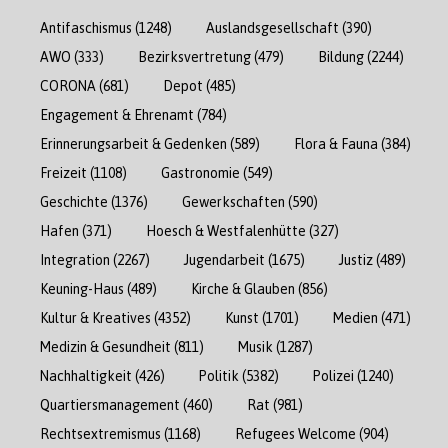
Antifaschismus
(1248)
Auslandsgesellschaft
(390)
AWO
(333)
Bezirksvertretung
(479)
Bildung
(2244)
CORONA
(681)
Depot
(485)
Engagement & Ehrenamt
(784)
Erinnerungsarbeit & Gedenken
(589)
Flora & Fauna
(384)
Freizeit
(1108)
Gastronomie
(549)
Geschichte
(1376)
Gewerkschaften
(590)
Hafen
(371)
Hoesch & Westfalenhütte
(327)
Integration
(2267)
Jugendarbeit
(1675)
Justiz
(489)
Keuning-Haus
(489)
Kirche & Glauben
(856)
Kultur & Kreatives
(4352)
Kunst
(1701)
Medien
(471)
Medizin & Gesundheit
(811)
Musik
(1287)
Nachhaltigkeit
(426)
Politik
(5382)
Polizei
(1240)
Quartiersmanagement
(460)
Rat
(981)
Rechtsextremismus
(1168)
Refugees Welcome
(904)