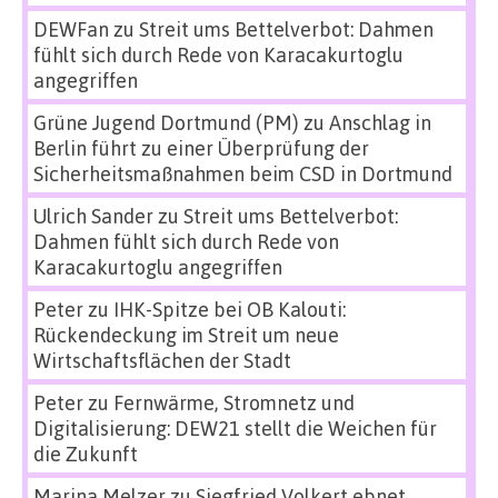
DEWFan
zu
Streit ums Bettelverbot: Dahmen
fühlt sich durch Rede von Karacakurtoglu
angegriffen
Grüne Jugend Dortmund (PM)
zu
Anschlag in
Berlin führt zu einer Überprüfung der
Sicherheitsmaßnahmen beim CSD in Dortmund
Ulrich Sander
zu
Streit ums Bettelverbot:
Dahmen fühlt sich durch Rede von
Karacakurtoglu angegriffen
Peter
zu
IHK-Spitze bei OB Kalouti:
Rückendeckung im Streit um neue
Wirtschaftsflächen der Stadt
Peter
zu
Fernwärme, Stromnetz und
Digitalisierung: DEW21 stellt die Weichen für
die Zukunft
Marina Melzer
zu
Siegfried Volkert ebnet