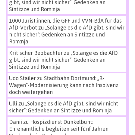
gibt, sind wir nicht sicher“: Gedenken an
Sinti:zze und Rom:nja
1000 Jurist:innen, die GFF und VVN-BdA für das
AfD-Verbot
zu
„Solange es die AfD gibt, sind wir
nicht sicher“: Gedenken an Sinti:zze und
Rom:nja
Kritischer Beobachter
zu
„Solange es die AfD
gibt, sind wir nicht sicher“: Gedenken an
Sinti:zze und Rom:nja
Udo Stailer
zu
Stadtbahn Dortmund: „B-
Wagen“-Modernisierung kann nach Insolvenz
doch weitergehen
Ulli
zu
„Solange es die AfD gibt, sind wir nicht
sicher“: Gedenken an Sinti:zze und Rom:nja
Danii
zu
Hospizdienst Dunkelbunt:
Ehrenamtliche begleiten seit fünf Jahren