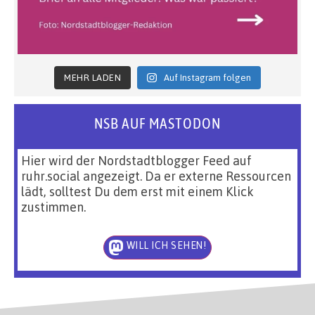
MEHR LADEN
Auf Instagram folgen
NSB AUF MASTODON
Hier wird der Nordstadtblogger Feed auf
ruhr.social angezeigt. Da er externe Ressourcen
lädt, solltest Du dem erst mit einem Klick
zustimmen.
WILL ICH SEHEN!