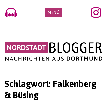
Skip
to
MENÜ
content
Schlagwort:
Falkenberg
& Büsing