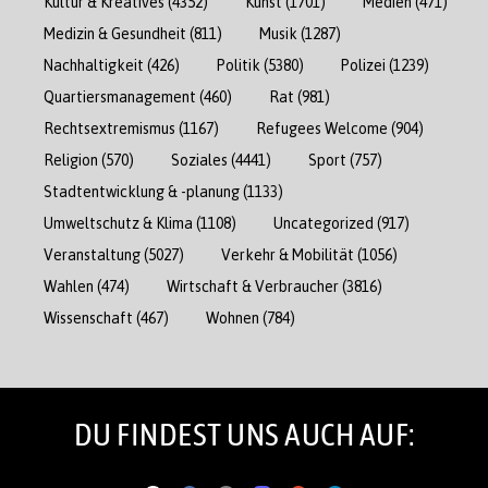
Kultur & Kreatives
(4352)
Kunst
(1701)
Medien
(471)
Medizin & Gesundheit
(811)
Musik
(1287)
Nachhaltigkeit
(426)
Politik
(5380)
Polizei
(1239)
Quartiersmanagement
(460)
Rat
(981)
Rechtsextremismus
(1167)
Refugees Welcome
(904)
Religion
(570)
Soziales
(4441)
Sport
(757)
Stadtentwicklung & -planung
(1133)
Umweltschutz & Klima
(1108)
Uncategorized
(917)
Veranstaltung
(5027)
Verkehr & Mobilität
(1056)
Wahlen
(474)
Wirtschaft & Verbraucher
(3816)
Wissenschaft
(467)
Wohnen
(784)
DU FINDEST UNS AUCH AUF: