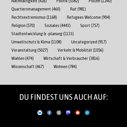
Nachhaltigkeit
(426)
Politik
(5382)
Polizei
(1240)
Quartiersmanagement
(460)
Rat
(981)
Rechtsextremismus
(1168)
Refugees Welcome
(904)
Religion
(570)
Soziales
(4443)
Sport
(757)
Stadtentwicklung & -planung
(1133)
Umweltschutz & Klima
(1108)
Uncategorized
(917)
Veranstaltung
(5027)
Verkehr & Mobilität
(1056)
Wahlen
(474)
Wirtschaft & Verbraucher
(3816)
Wissenschaft
(467)
Wohnen
(784)
DU FINDEST UNS AUCH AUF: