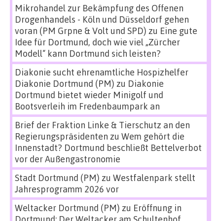
Mikrohandel zur Bekämpfung des Offenen
Drogenhandels - Köln und Düsseldorf gehen
voran (PM Grpne & Volt und SPD)
zu
Eine gute
Idee für Dortmund, doch wie viel „Zürcher
Modell“ kann Dortmund sich leisten?
Diakonie sucht ehrenamtliche Hospizhelfer
Diakonie Dortmund (PM)
zu
Diakonie
Dortmund bietet wieder Minigolf und
Bootsverleih im Fredenbaumpark an
Brief der Fraktion Linke & Tierschutz an den
Regierungspräsidenten
zu
Wem gehört die
Innenstadt? Dortmund beschließt Bettelverbot
vor der Außengastronomie
Stadt Dortmund (PM)
zu
Westfalenpark stellt
Jahresprogramm 2026 vor
Weltacker Dortmund (PM)
zu
Eröffnung in
Dortmund: Der Weltacker am Schultenhof