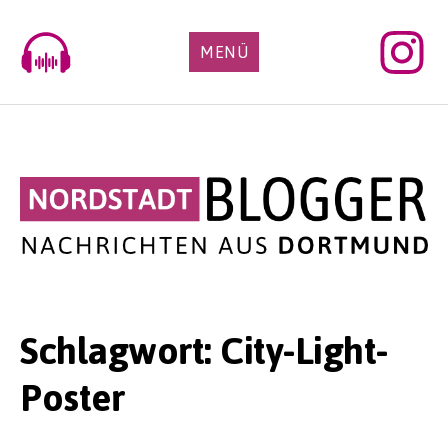
Skip
to
MENÜ
content
Schlagwort:
City-Light-
Poster