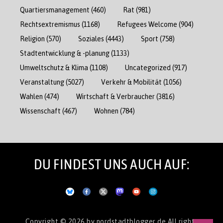
Quartiersmanagement
(460)
Rat
(981)
Rechtsextremismus
(1168)
Refugees Welcome
(904)
Religion
(570)
Soziales
(4443)
Sport
(758)
Stadtentwicklung & -planung
(1133)
Umweltschutz & Klima
(1108)
Uncategorized
(917)
Veranstaltung
(5027)
Verkehr & Mobilität
(1056)
Wahlen
(474)
Wirtschaft & Verbraucher
(3816)
Wissenschaft
(467)
Wohnen
(784)
DU FINDEST UNS AUCH AUF:
Copyright © 2026
by nordstadtblogger.de
All rights