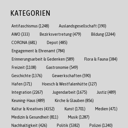
KATEGORIEN
Antifaschismus
(1248)
Auslandsgesellschaft
(390)
AWO
(333)
Bezirksvertretung
(479)
Bildung
(2244)
CORONA
(681)
Depot
(485)
Engagement & Ehrenamt
(784)
Erinnerungsarbeit & Gedenken
(589)
Flora & Fauna
(384)
Freizeit
(1108)
Gastronomie
(549)
Geschichte
(1376)
Gewerkschaften
(590)
Hafen
(371)
Hoesch & Westfalenhütte
(327)
Integration
(2267)
Jugendarbeit
(1675)
Justiz
(489)
Keuning-Haus
(489)
Kirche & Glauben
(856)
Kultur & Kreatives
(4352)
Kunst
(1701)
Medien
(471)
Medizin & Gesundheit
(811)
Musik
(1287)
Nachhaltigkeit
(426)
Politik
(5382)
Polizei
(1240)