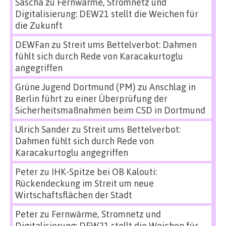
Sascha
zu
Fernwärme, Stromnetz und
Digitalisierung: DEW21 stellt die Weichen für
die Zukunft
DEWFan
zu
Streit ums Bettelverbot: Dahmen
fühlt sich durch Rede von Karacakurtoglu
angegriffen
Grüne Jugend Dortmund (PM)
zu
Anschlag in
Berlin führt zu einer Überprüfung der
Sicherheitsmaßnahmen beim CSD in Dortmund
Ulrich Sander
zu
Streit ums Bettelverbot:
Dahmen fühlt sich durch Rede von
Karacakurtoglu angegriffen
Peter
zu
IHK-Spitze bei OB Kalouti:
Rückendeckung im Streit um neue
Wirtschaftsflächen der Stadt
Peter
zu
Fernwärme, Stromnetz und
Digitalisierung: DEW21 stellt die Weichen für