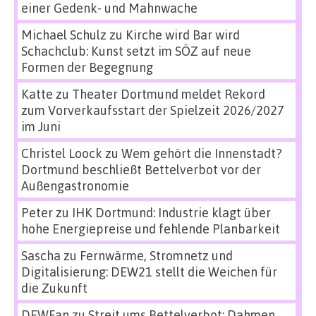
einer Gedenk- und Mahnwache
Michael Schulz
zu
Kirche wird Bar wird
Schachclub: Kunst setzt im SÖZ auf neue
Formen der Begegnung
Katte
zu
Theater Dortmund meldet Rekord
zum Vorverkaufsstart der Spielzeit 2026/2027
im Juni
Christel Loock
zu
Wem gehört die Innenstadt?
Dortmund beschließt Bettelverbot vor der
Außengastronomie
Peter
zu
IHK Dortmund: Industrie klagt über
hohe Energiepreise und fehlende Planbarkeit
Sascha
zu
Fernwärme, Stromnetz und
Digitalisierung: DEW21 stellt die Weichen für
die Zukunft
DEWFan
zu
Streit ums Bettelverbot: Dahmen