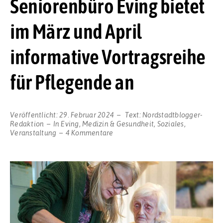
Seniorenbüro Eving bietet
im März und April
informative Vortragsreihe
für Pflegende an
Veröffentlicht:
29. Februar 2024
Text:
Nordstadtblogger-
Redaktion
In
Eving
,
Medizin & Gesundheit
,
Soziales
,
zu
Veranstaltung
4 Kommentare
Seniorenbüro
Eving
bietet
im
März
und
April
informative
Vortragsreihe
für