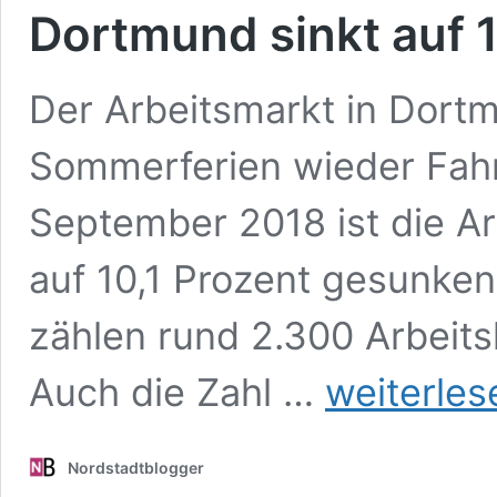
Dortmund sinkt auf 
Der Arbeitsmarkt in Dort
Sommerferien wieder Fah
September 2018 ist die A
auf 10,1 Prozent gesunken
zählen rund 2.300 Arbeitsl
Herbst
Auch die Zahl …
weiterles
bringt
positiven
Schwung
Nordstadtblogger
in
den