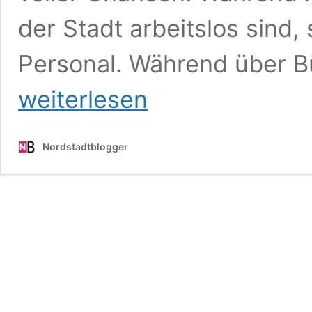
der Stadt arbeitslos sind
Personal. Während über B
Der
weiterlesen
heimische
Arbeitsmarkt
unter
Druck:
Nordstadtblogger
Dortmund
ringt
mit
Krise,
Qualifizierung
und
Jobs