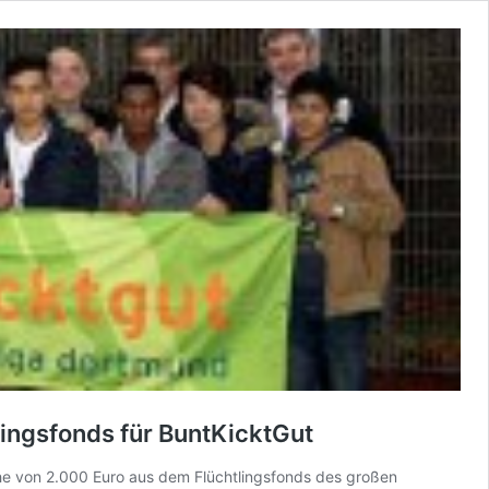
ingsfonds für BuntKicktGut
öhe von 2.000 Euro aus dem Flüchtlingsfonds des großen