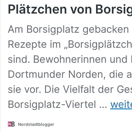
Plätzchen von Borsig
Am Borsigplatz gebacken 
Rezepte im „Borsigplätz
sind. Bewohnerinnen und 
Dortmunder Norden, die au
sie vor. Die Vielfalt der
„Am
Borsigplatz-Viertel …
weit
Borsigplatz
gebacken…
Ein
Nordstadtblogger
neues
Kochbuch